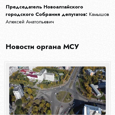
Председатель Новоалтайского
МСУ
городского Собрания депутатов:
Камышов
Алексей Анатольевич
Документы
Новости органа МСУ
Новости
Конкурсы
Эфир