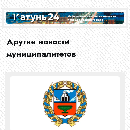
Документы
Новости
Другие новости
Конкурсы
муниципалитетов
Эфир
Журнал