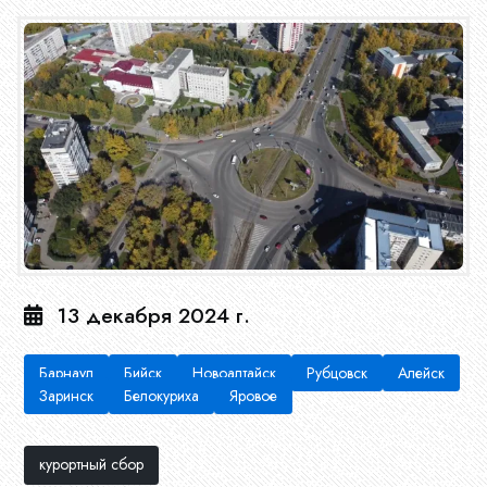
13 декабря 2024 г.
Барнаул
Бийск
Новоалтайск
Рубцовск
Алейск
Заринск
Белокуриха
Яровое
курортный сбор