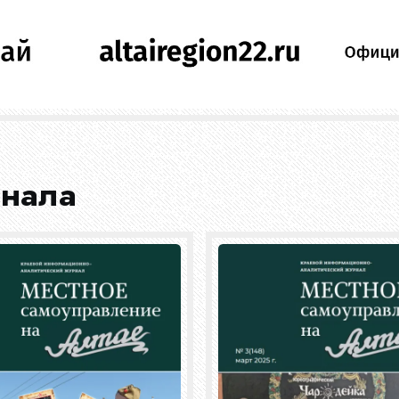
рнала