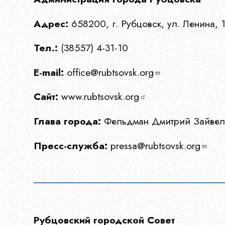
Адрес:
658200, г. Рубцовск, ул. Ленина, 
Ограны
Тел.:
(38557) 4-31-10
МСУ
E-mail:
office@rubtsovsk.org
Сайт:
www.rubtsovsk.org
Документы
Глава города:
Фельдман Дмитрий Зайве
Новости
Пресс-служба:
pressa@rubtsovsk.org
Конкурсы
Рубцовский городской Совет