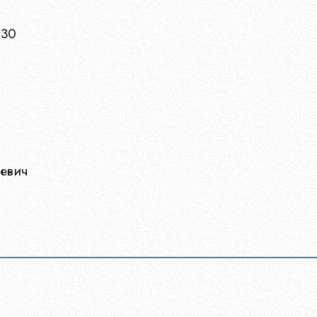
130
левич