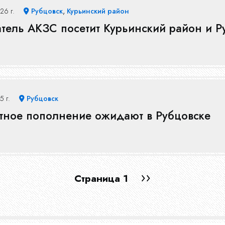
26 г.
Рубцовск
,
Курьинский район
тель АКЗС посетит Курьинский район и Р
5 г.
Рубцовск
тное пополнение ожидают в Рубцовске
Следующая
››
Страница 1
страница