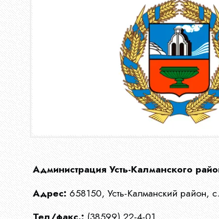
Главная
О
Администрация Усть-Калманского райо
нас
Адрес:
658150, Усть-Калманский район, с.
Тел/факс.:
(38599) 22-4-01