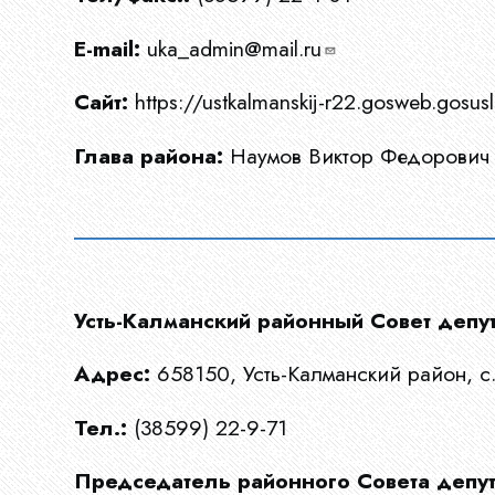
Ограны
МСУ
E-mail:
uka_admin@mail.ru
Сайт:
https://ustkalmanskij-r22.gosweb.gosusl
Документы
Глава района:
Наумов Виктор Федорович
Новости
Усть-Калманский районный Совет депут
Конкурсы
Адрес:
658150, Усть-Калманский район, с. 
Тел.:
(38599) 22-9-71
Эфир
Председатель районного Совета депут