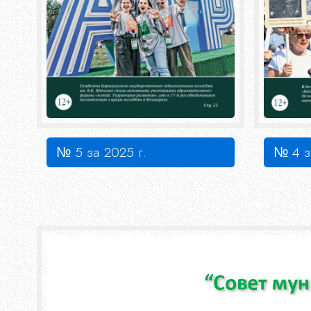
№ 5 за 2025 г.
№ 4 з