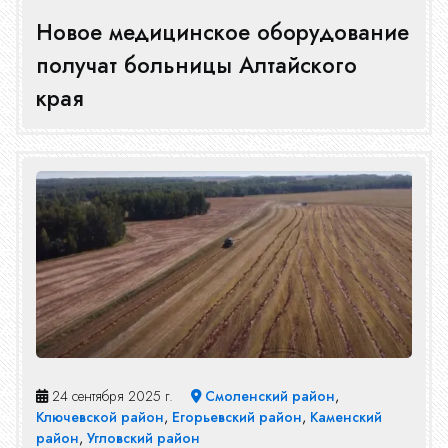
Новое медицинское оборудование
Конкурсы
получат больницы Алтайского
края
Эфир
Журнал
24 сентября 2025 г.
Смоленский район
,
Ключевской район
,
Егорьевский район
,
Каменский
район
,
Угловский район