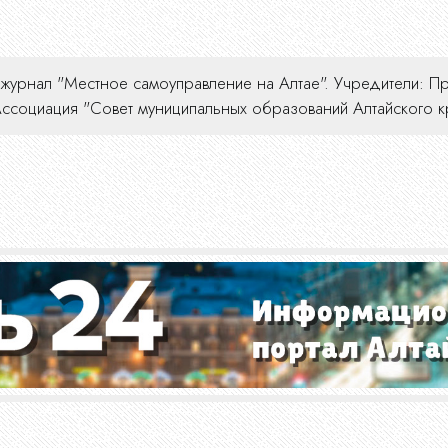
урнал "Местное самоуправление на Алтае". Учредители: Пра
социация "Совет муниципальных образований Алтайского кр