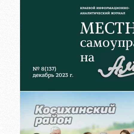
Главная
О
нас
Ограны