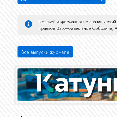
Журнал
Краевой информационно-аналитический ж
краевое Законодательное Собрание, Ас
Все выпуски журнала