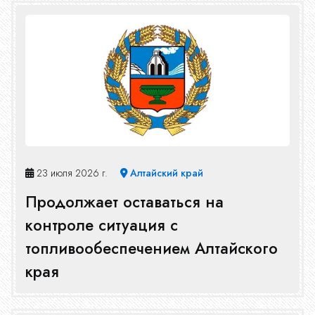
Новости
Конкурсы
Эфир
23 июля 2026 г.
Алтайский край
Продолжает оставаться на
Журнал
контроле ситуация с
топливообеспечением Алтайского
края