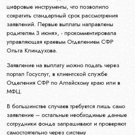
цифровые инструменты, что позволило
сократить стандартный срок рассмотрения
заявлений. Первые выплаты направлены
родителям 3 июня», - прокомментировала
управляющая краевым Отделением СФР
Главная
Ольга Клиндухова.
Заявление на выплату можно подать через
О
портал Госуслуг, в клиентской службе
нас
Отделения СФР по Алтайскому краю или в
МФЦ.
В большинстве случаев требуется лишь само
Ограны
заявление – остальные необходимые данные
МСУ
сотрудники фонда запрашивают и проверяют
самостоятельно через систему