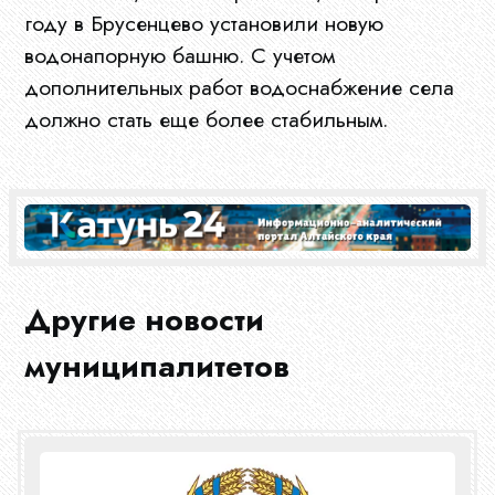
году в Брусенцево установили новую
водонапорную башню. С учетом
Главная
дополнительных работ водоснабжение села
должно стать еще более стабильным.
О
нас
Ограны
Другие новости
МСУ
муниципалитетов
Документы