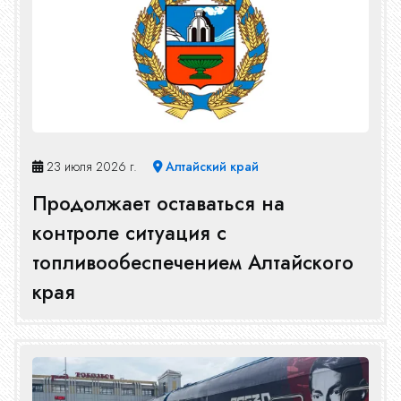
Новости
Конкурсы
23 июля 2026 г.
Алтайский край
Эфир
Продолжает оставаться на
контроле ситуация с
топливообеспечением Алтайского
Журнал
края